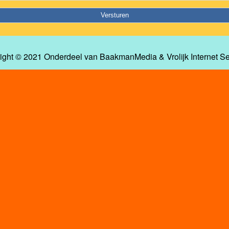
ight © 2021 Onderdeel van
BaakmanMedia
&
Vrolijk Internet S